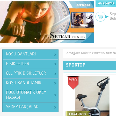
ANA SAYFA
Sep
Bul
KOŞU BANTLARI
BISIKLETLER
SPORTOP
ELLIPTIK BISIKLETLER
%30
KOŞU BANDI TAMIR
FULL OTOMATIK OKEY
MASASI
YEDEK PARÇALAR