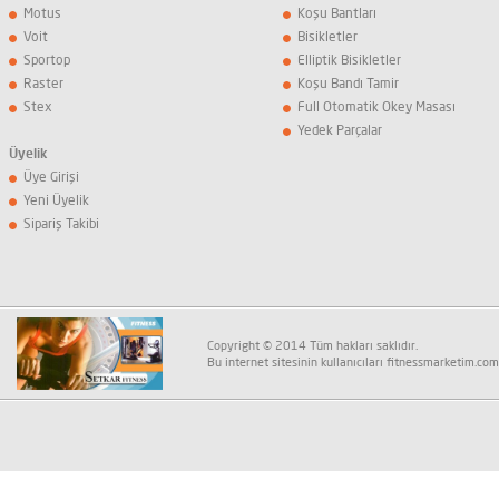
Motus
Koşu Bantları
Voit
Bisikletler
Sportop
Elliptik Bisikletler
Raster
Koşu Bandı Tamir
Stex
Full Otomatik Okey Masası
Yedek Parçalar
Üyelik
Üye Girişi
Yeni Üyelik
Sipariş Takibi
Copyright © 2014 Tüm hakları saklıdır.
Bu internet sitesinin kullanıcıları fitnessmarketim.com K