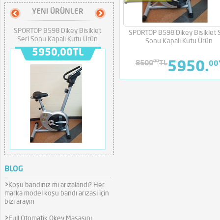
YENI ÜRÜNLER
SPORTOP B598 Dikey Bisiklet
SPORTOP B580 Beetle Bike Seri
SPORTOP B598 Dikey Bisiklet 
Seri Sonu Kapalı Kutu Ürün
Sonu Kapalı Kutu Ürün
Sonu Kapalı Kutu Ürün
5950,00TL
5355,00TL
00
8500
TL
5950.
00
BLOG
>
Koşu bandınız mı arızalandı? Her
marka model koşu bandı arızası için
bizi arayın
>
Full Otomatik Okey Masasını