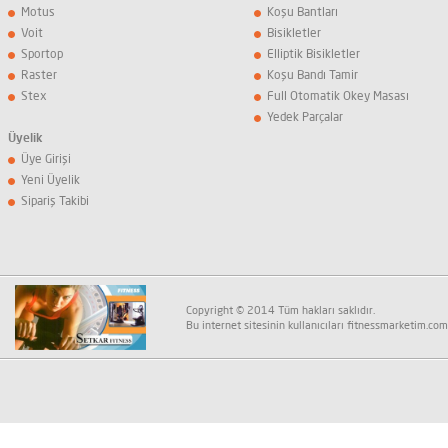
Motus
Koşu Bantları
Voit
Bisikletler
Sportop
Elliptik Bisikletler
Raster
Koşu Bandı Tamir
Stex
Full Otomatik Okey Masası
Yedek Parçalar
Üyelik
Üye Girişi
Yeni Üyelik
Sipariş Takibi
Copyright © 2014 Tüm hakları saklıdır.
Bu internet sitesinin kullanıcıları fitnessmarketim.com K