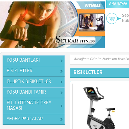
ANA SAYFA
Sep
Bul
KOŞU BANTLARI
BISIKLETLER
BISIKLETLER
ELLIPTIK BISIKLETLER
KOŞU BANDI TAMIR
FULL OTOMATIK OKEY
MASASI
YEDEK PARÇALAR