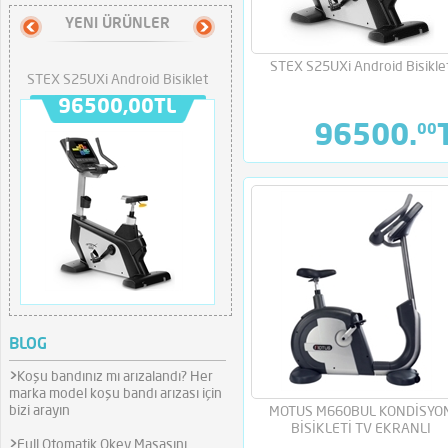
YENI ÜRÜNLER
STEX S25RXi Android Yatay
SPO
STEX S25UXi Android Bisikle
STEX S25UXi Android Bisiklet
Bisiklet
Se
96500,00TL
107000,00TL
96500.
00
BLOG
>
Koşu bandınız mı arızalandı? Her
marka model koşu bandı arızası için
bizi arayın
MOTUS M660BUL KONDİSYO
BİSİKLETİ TV EKRANLI
>
Full Otomatik Okey Masasını