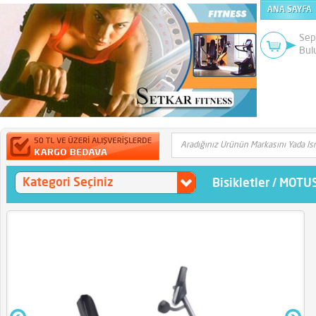
ANA SAYFA
Sep
Bul
Kategori Seçiniz
Bisikletler
/
MOTUS