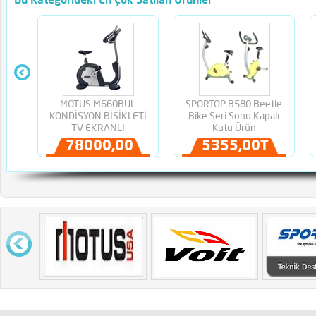
Bu Kategorideki En Çok Satılan Ürünler
MOTUS M660BUL
SPORTOP B580 Beetle
KONDİSYON BİSİKLETİ
Bike Seri Sonu Kapalı
TV EKRANLI
Kutu Ürün
78000,00TL
5355,00TL