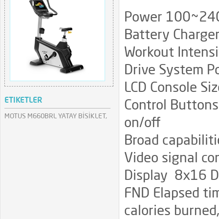
Power 100~24
Battery Charger
Workout Intensi
Drive System Po
LCD Console Siz
ETIKETLER
Control Button
MOTUS M660BRL YATAY BİSİKLET,
on/off
Broad capabilit
Video signal co
Display 8x16 Do
FND Elapsed tim
calories burned,