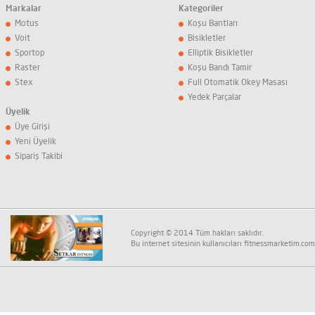
Markalar
Kategoriler
Motus
Koşu Bantları
Voit
Bisikletler
Sportop
Elliptik Bisikletler
Raster
Koşu Bandı Tamir
Stex
Full Otomatik Okey Masası
Yedek Parçalar
Üyelik
Üye Girişi
Yeni Üyelik
Sipariş Takibi
Copyright © 2014 Tüm hakları saklıdır.
Bu internet sitesinin kullanıcıları fitnessmarketim.com K