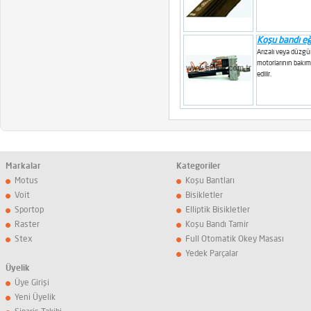
Koşu bandı e
Arızalı veya düzg
motorlarının bakımı
edilir.
Markalar
Kategoriler
Motus
Koşu Bantları
Voit
Bisikletler
Sportop
Elliptik Bisikletler
Raster
Koşu Bandı Tamir
Stex
Full Otomatik Okey Masası
Yedek Parçalar
Üyelik
Üye Girişi
Yeni Üyelik