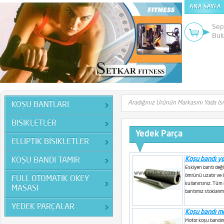
ANA SAYFA
Sep
Bul
KOŞU BANTLARI
BISIKLETLER
Yedek Parça
ELLIPTIK BISIKLETLER
Koşu bandı ye
KOŞU BANDI TAMIR
Eskiyen bantı deği
ömrünü uzatır ve i
FULL OTOMATIK OKEY
kullanırsınız. Tüm
MASASI
bantımız stokları
YEDEK PARÇALAR
Koşu bandı mo
Motor koşu bandınız