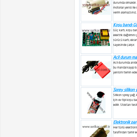
durumda olmalıdır.
motorlar yenisi ile 
verim alamazsınız.
Koşu bandı Gü
Güç kartı, koşu ban
elektrik dağılımını
sürücü kartı, ekra
sayesinde çalışır.
Acil durum ma
Acil durumda anid
bu mandal kayıp is
yenisini temin eder
Sprey silikon 
Silikon sprey yağ,
için ev tipi koşu ba
edilir. Stoktan tesl
Elektronik par
Her türlü elektroni
tarafından tamir edil