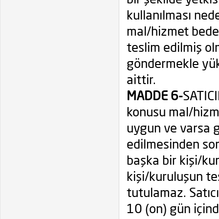
bir şekilde yetki
kullanılması nede
mal/hizmet bedel
teslim edilmiş ol
göndermekle yükü
aittir.
MADDE 6-
SATICI
konusu mal/hizmet
uygun ve varsa ga
edilmesinden sor
başka bir kişi/ku
kişi/kuruluşun t
tutulamaz. Satıc
10 (on) gün içind