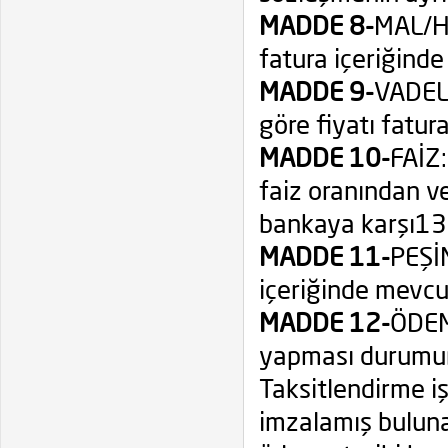
MADDE 8-
MAL/Hİ
fatura içeriğind
MADDE 9-
VADELİ
göre fiyatı fatur
MADDE 10-
FAİZ:
faiz oranından ve
bankaya karşı13
MADDE 11-
PEŞİN
içeriğinde mevcu
MADDE 12-
ÖDEME
yapması durumund
Taksitlendirme iş
imzalamış bulunan