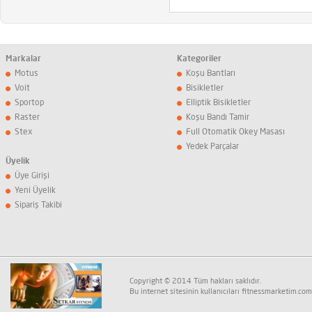
Markalar
Kategoriler
Motus
Koşu Bantları
Voit
Bisikletler
Sportop
Elliptik Bisikletler
Raster
Koşu Bandı Tamir
Stex
Full Otomatik Okey Masası
Yedek Parçalar
Üyelik
Üye Girişi
Yeni Üyelik
Sipariş Takibi
Copyright © 2014 Tüm hakları saklıdır.
Bu internet sitesinin kullanıcıları fitnessmarketim.com K