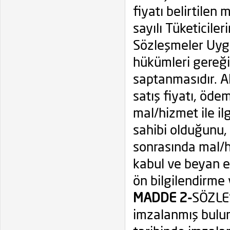
fiyatı belirtilen 
sayılı Tüketicil
Sözleşmeler Uyg
hükümleri gereği
saptanmasıdır. Al
satış fiyatı, ödem
mal/hizmet ile il
sahibi olduğunu, 
sonrasında mal/h
kabul ve beyan 
ön bilgilendirme 
MADDE 2-
SÖZLEŞ
imzalanmış buluna