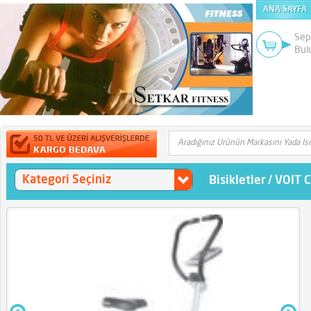
ANA SAYFA
Sep
Bul
Kategori Seçiniz
Bisikletler
/
VOIT 